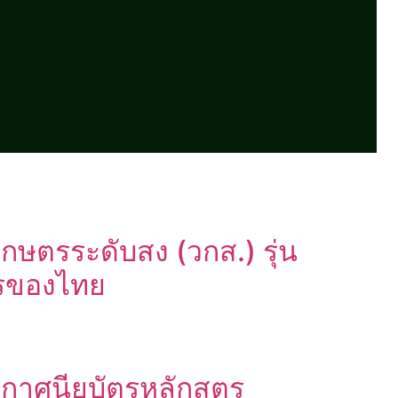
กษตรระดับสง (วกส.) รุ่น
ตรของไทย
ประกาศนียบัตรหลักสูตร