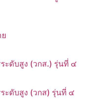
าย
ดับสูง (วกส.) รุ่นที่ ๔
ะดับสูง (วกส) รุ่นที่ ๔