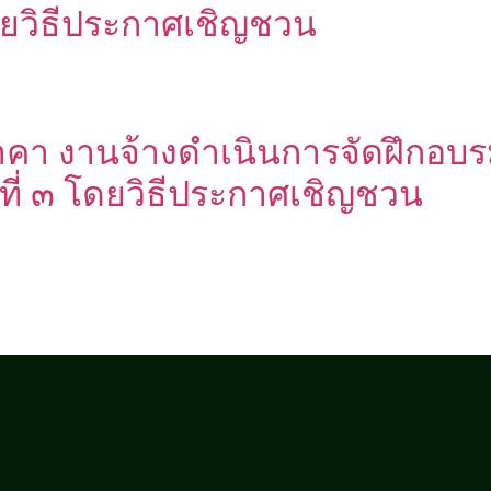
๓โดยวิธีประกาศเชิญชวน
คา งานจ้างดำเนินการจัดฝึกอบร
นที่ ๓ โดยวิธีประกาศเชิญชวน