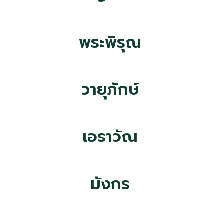
พระพิรุณ
วายุภักษ์
เอราวัณ
มังกร