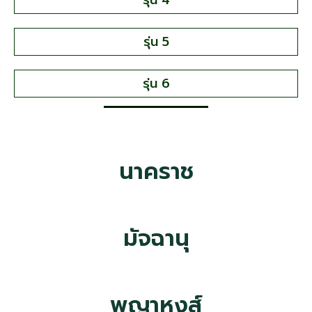
รุ่น 4
รุ่น 5
รุ่น 6
นาคราช
มัจฉานุ
พญาหงส์